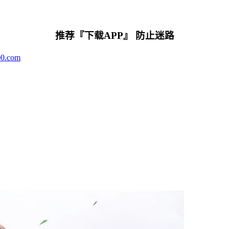
推荐『下载APP』 防止迷路
00.com