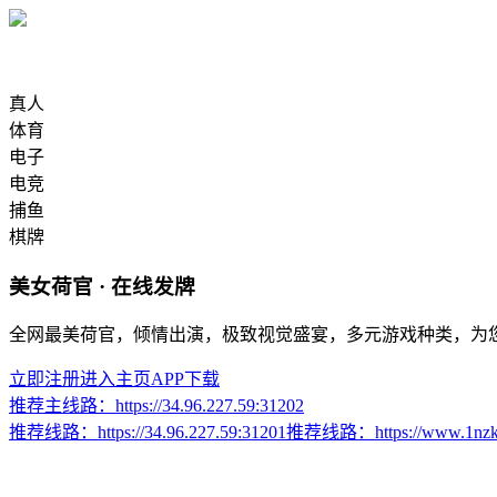
真人
体育
电子
电竞
捕鱼
棋牌
美女荷官 · 在线发牌
全网最美荷官，倾情出演，极致视觉盛宴，多元游戏种类，为
立即注册
进入主页
APP下载
推荐主线路：
https://34.96.227.59:31202
推荐线路：
https://34.96.227.59:31201
推荐线路：
https://www.1nz