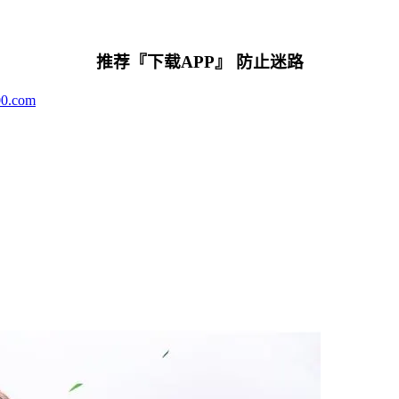
推荐『下载APP』 防止迷路
00.com