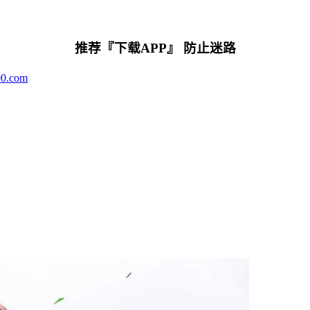
推荐『下载APP』 防止迷路
00.com