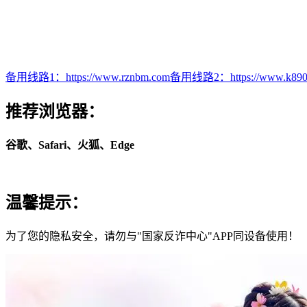
备用线路
1
：
https://www.rznbm.com
备用线路
2
：
https://www.k89
推荐浏览器：
谷歌、Safari、火狐、Edge
温馨提示：
为了您的隐私安全，请勿与"国家反诈中心"APP同设备使用！