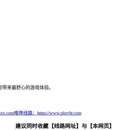
您带来最舒心的游戏体验。
kex.com
推荐线路：
https://www.plov9r.com
建议同时收藏【线路网址】与【本网页】