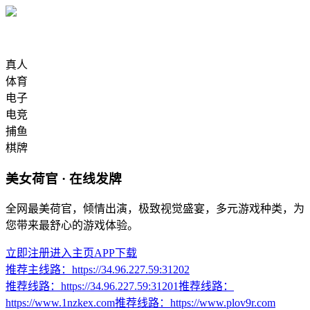
真人
体育
电子
电竞
捕鱼
棋牌
美女荷官 · 在线发牌
全网最美荷官，倾情出演，极致视觉盛宴，多元游戏种类，为
您带来最舒心的游戏体验。
立即注册
进入主页
APP下载
推荐主线路：
https://34.96.227.59:31202
推荐线路：
https://34.96.227.59:31201
推荐线路：
https://www.1nzkex.com
推荐线路：
https://www.plov9r.com