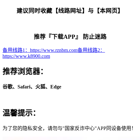
建议同时收藏【线路网址】与【本网页】
推荐『下载APP』 防止迷路
备用线路
1
：
https://www.rznbm.com
备用线路
2
：
https://www.k8900.com
推荐浏览器：
谷歌、Safari、火狐、Edge
温馨提示：
为了您的隐私安全，请勿与"国家反诈中心"APP同设备使用！