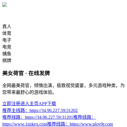
真人
体育
电子
电竞
捕鱼
棋牌
美女荷官 · 在线发牌
全网最美荷官，倾情出演，极致视觉盛宴，多元游戏种类，为
您带来最舒心的游戏体验。
立即注册
进入主页
APP下载
推荐主线路：
https://34.96.227.59:31202
推荐线路：
https://34.96.227.59:31201
推荐线路：
https://www.1nzkex.com
推荐线路：
https://www.plov9r.com