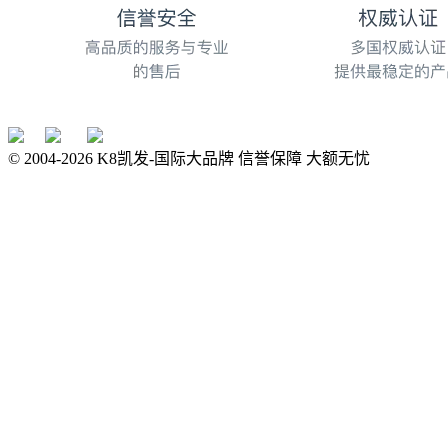
© 2004-
2026
K8凯发-国际大品牌 信誉保障 大额无忧