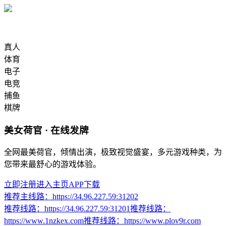
真人
体育
电子
电竞
捕鱼
棋牌
美女荷官 · 在线发牌
全网最美荷官，倾情出演，极致视觉盛宴，多元游戏种类，为
您带来最舒心的游戏体验。
立即注册
进入主页
APP下载
推荐主线路：
https://34.96.227.59:31202
推荐线路：
https://34.96.227.59:31201
推荐线路：
https://www.1nzkex.com
推荐线路：
https://www.plov9r.com