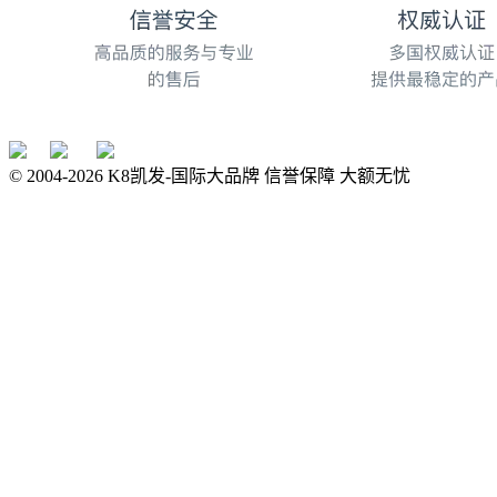
© 2004-
2026
K8凯发-国际大品牌 信誉保障 大额无忧