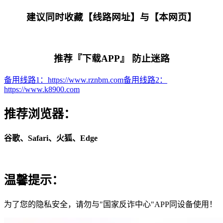
建议同时收藏【线路网址】与【本网页】
推荐『下载APP』 防止迷路
备用线路
1
：
https://www.rznbm.com
备用线路
2
：
https://www.k8900.com
推荐浏览器：
谷歌、Safari、火狐、Edge
温馨提示：
为了您的隐私安全，请勿与"国家反诈中心"APP同设备使用！