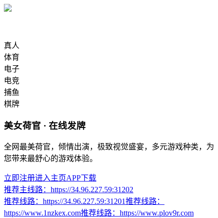
真人
体育
电子
电竞
捕鱼
棋牌
美女荷官 · 在线发牌
全网最美荷官，倾情出演，极致视觉盛宴，多元游戏种类，为
您带来最舒心的游戏体验。
立即注册
进入主页
APP下载
推荐主线路：
https://34.96.227.59:31202
推荐线路：
https://34.96.227.59:31201
推荐线路：
https://www.1nzkex.com
推荐线路：
https://www.plov9r.com